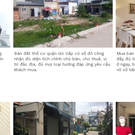
g
Bán đất thổ cư quận Gò Vấp có sổ đỏ công
Mua bán 
ến
nhận đủ diện tích chính chủ bán, cho thuê, vị
đầy đủ t
trí đắc địa, đủ mọi loại hướng đáp ứng yêu cầu
ở ngay, 
khách mua.
vô số tiệ