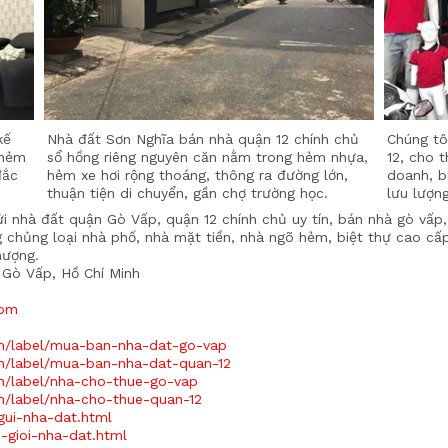
kế
Nhà đất Sơn Nghĩa bán nhà quận 12 chính chủ
Chúng tô
 hẻm
sổ hồng riêng nguyên căn nằm trong hẻm nhựa,
12, cho t
đắc
hẻm xe hơi rộng thoáng, thông ra đường lớn,
doanh, b
thuận tiện di chuyển, gần chợ trường học.
lưu lượn
ửi nhà đất quận Gò Vấp, quận 12 chính chủ uy tín, bán nhà gò vấp
 chủng loại nhà phố, nhà mặt tiền, nhà ngõ hẻm, biệt thự cao cấp v
hượng.
 Gò Vấp, Hồ Chí Minh
com
h/label/mua-ban-nha-dat-go-vap
h/label/mua-ban-nha-dat-quan-12
h/label/nha-cho-thue-go-vap
h/label/nha-cho-thue-quan-12
gui-nha-dat.html
-gioi-nha-dat.html