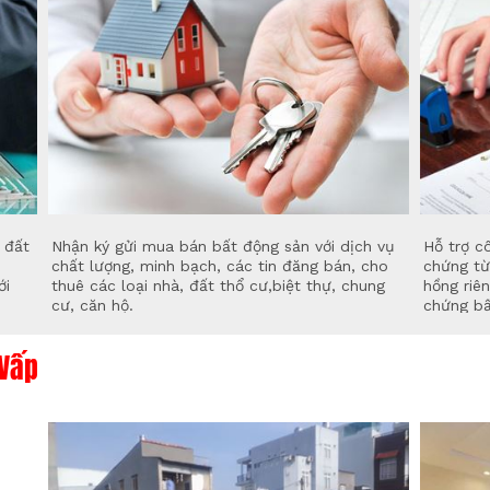
 đất
Nhận ký gửi mua bán bất động sản với dịch vụ
Hỗ trợ c
chất lượng, minh bạch, các tin đăng bán, cho
chứng từ
ới
thuê các loại nhà, đất thổ cư,biệt thự, chung
hồng riên
cư, căn hộ.
chứng bấ
 Vấp