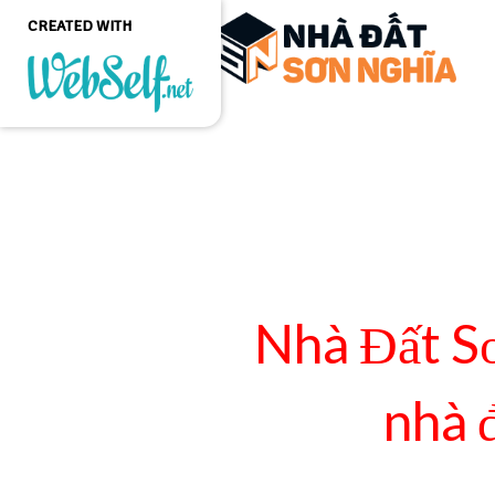
CREATED WITH
Create a professional
quality and customizable
website without any
programming knowledge
GET STARTED
Nhà Đất S
nhà 