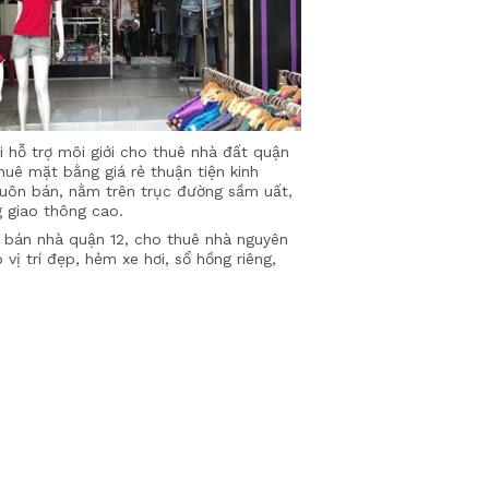
i hỗ trợ môi giới cho thuê nhà đất quận
huê mặt bằng giá rẻ thuận tiện kinh
uôn bán, nằm trên trục đường sầm uất,
g giao thông cao.
, bán nhà quận 12, cho thuê nhà nguyên
ị trí đẹp, hẻm xe hơi, sổ hồng riêng,